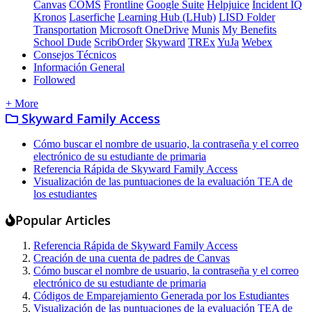
Canvas
COMS
Frontline
Google Suite
Helpjuice
Incident IQ
Kronos
Laserfiche
Learning Hub (LHub)
LISD Folder
Transportation
Microsoft OneDrive
Munis
My Benefits
School Dude
ScribOrder
Skyward
TREx
YuJa
Webex
Consejos Técnicos
Información General
Followed
+ More
Skyward Family Access
Cómo buscar el nombre de usuario, la contraseña y el correo
electrónico de su estudiante de primaria
Referencia Rápida de Skyward Family Access
Visualización de las puntuaciones de la evaluación TEA de
los estudiantes
Popular Articles
Referencia Rápida de Skyward Family Access
Creación de una cuenta de padres de Canvas
Cómo buscar el nombre de usuario, la contraseña y el correo
electrónico de su estudiante de primaria
Códigos de Emparejamiento Generada por los Estudiantes
Visualización de las puntuaciones de la evaluación TEA de